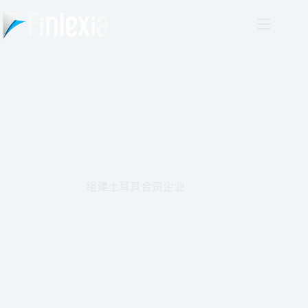
跳
至
主
要
內
容
组建土耳其合资企业