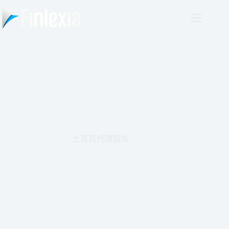
跳
至
主
要
內
容
土耳其代理股东