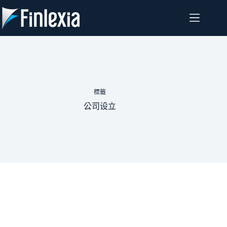
跳
至
主
要
內
容
標籤
公司设立