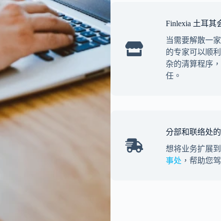
Finlexia
当需要解散一家
的专家可以顺利
杂的清算程序，
任。
分部和联络处的
想将业务扩展到
事处
，帮助您驾