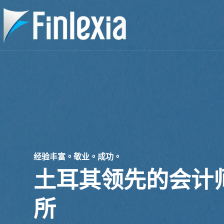
跳
至
主
要
內
容
经验丰富。敬业。成功。
土耳其领先的会计
所