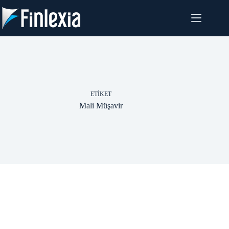
Skip
to
content
ETIKET
Mali Müşavir