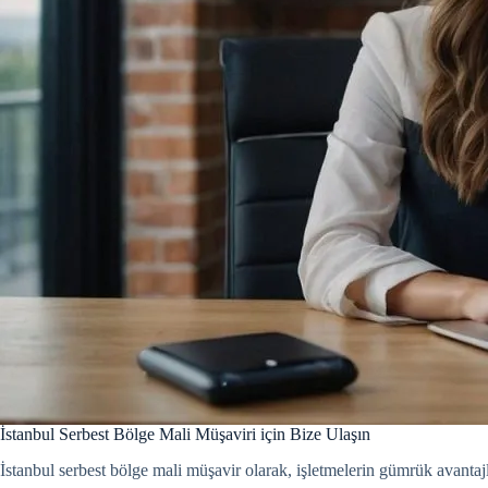
İstanbul Serbest Bölge Mali Müşaviri için Bize Ulaşın
İstanbul serbest bölge mali müşavir olarak, işletmelerin gümrük avanta