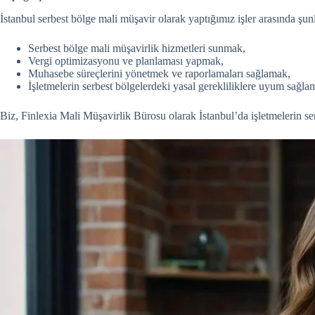
İstanbul serbest bölge mali müşavir olarak yaptığımız işler arasında şunla
Serbest bölge mali müşavirlik hizmetleri sunmak,
Vergi optimizasyonu ve planlaması yapmak,
Muhasebe süreçlerini yönetmek ve raporlamaları sağlamak,
İşletmelerin serbest bölgelerdeki yasal gerekliliklere uyum sağl
Biz, Finlexia Mali Müşavirlik Bürosu olarak İstanbul’da işletmelerin serb