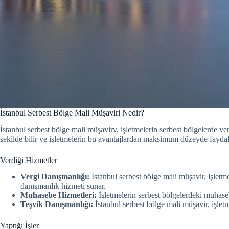
İstanbul Serbest Bölge Mali Müşaviri Nedir?
İstanbul serbest bölge mali müşavirv, işletmelerin serbest bölgelerde ve
şekilde bilir ve işletmelerin bu avantajlardan maksimum düzeyde faydal
Verdiği Hizmetler
Vergi Danışmanlığı:
İstanbul serbest bölge mali müşavir, işletm
danışmanlık hizmeti sunar.
Muhasebe Hizmetleri:
İşletmelerin serbest bölgelerdeki muhaseb
Teşvik Danışmanlığı:
İstanbul serbest bölge mali müşavir, işletm
Yaptığı İşler