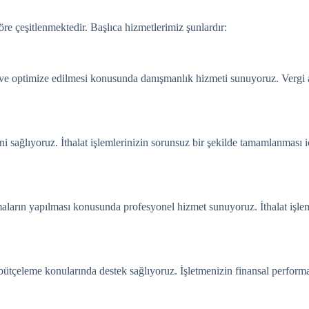
göre çeşitlenmektedir. Başlıca hizmetlerimiz şunlardır:
i ve optimize edilmesi konusunda danışmanlık hizmeti sunuyoruz. Vergi 
ağlıyoruz. İthalat işlemlerinizin sorunsuz bir şekilde tamamlanması iç
maların yapılması konusunda profesyonel hizmet sunuyoruz. İthalat işlemle
e bütçeleme konularında destek sağlıyoruz. İşletmenizin finansal performa