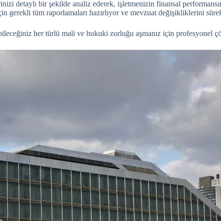
rinizi detaylı bir şekilde analiz ederek, işletmenizin finansal performan
 gerekli tüm raporlamaları hazırlıyor ve mevzuat değişikliklerini sürek
şabileceğiniz her türlü mali ve hukuki zorluğu aşmanız için profesyonel