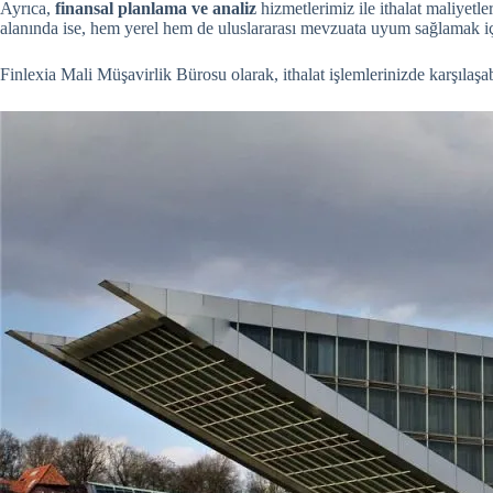
Ayrıca,
finansal planlama ve analiz
hizmetlerimiz ile ithalat maliyetle
alanında ise, hem yerel hem de uluslararası mevzuata uyum sağlamak için
Finlexia Mali Müşavirlik Bürosu olarak, ithalat işlemlerinizde karşıla