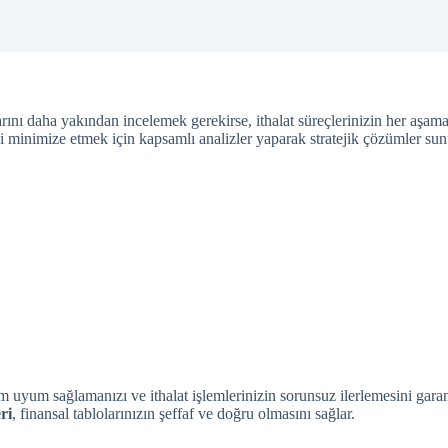
ını daha yakından incelemek gerekirse, ithalat süreçlerinizin her aşam
i minimize etmek için kapsamlı analizler yaparak stratejik çözümler su
yum sağlamanızı ve ithalat işlemlerinizin sorunsuz ilerlemesini garanti 
ri
, finansal tablolarınızın şeffaf ve doğru olmasını sağlar.