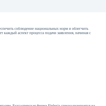
еспечить соблюдение национальных норм и облегчить
т каждый аспект процесса подачи заявления, начиная с
талям. Бухгалтерская фирма Finlexia специализируется на