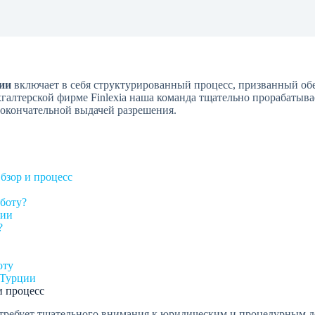
ции
включает в себя структурированный процесс, призванный об
алтерской фирме Finlexia наша команда тщательно прорабатывае
 окончательной выдачей разрешения.
бзор и процесс
аботу?
ции
?
оту
 Турции
и процесс
 требует тщательного внимания к юридическим и процедурным де