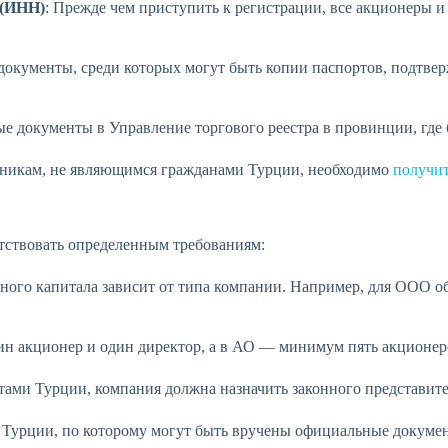
 (ИНН)
: Прежде чем приступить к регистрации, все акционеры
документы, среди которых могут быть копии паспортов, подтвер
е документы в Управление торгового реестра в провинции, где 
удникам, не являющимся гражданами Турции, необходимо
получит
тствовать определенным требованиям:
вного капитала зависит от типа компании. Например, для ООО 
н акционер и один директор, а в АО — минимум пять акционер
тами Турции, компания должна назначить законного представите
в Турции, по которому могут быть вручены официальные докуме