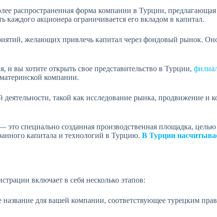
более распространенная форма компании в Турции, предлагающая
ть каждого акционера ограничивается его вкладом в капитал.
риятий, желающих привлечь капитал через фондовый рынок. Оно
я, и вы хотите открыть свое представительство в Турции,
филиа
 материнской компании.
 деятельности, такой как исследование рынка, продвижение и 
 — это специально созданная производственная площадка, цель
ранного капитала и технологий в Турцию.
В Турции насчитывае
страции включает в себя несколько этапов:
е название для вашей компании, соответствующее турецким пра