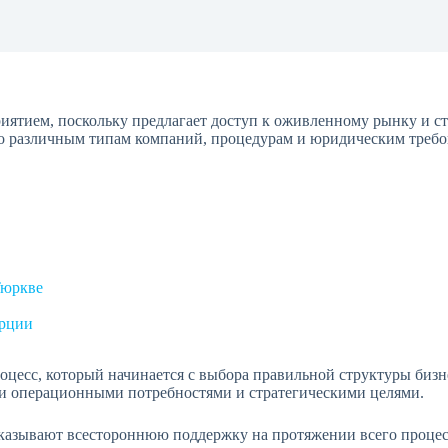
ятием, поскольку предлагает доступ к оживленному рынку и ст
о различным типам компаний, процедурам и юридическим требо
Тюркве
урции
цесс, который начинается с выбора правильной структуры бизне
ми операционными потребностями и стратегическими целями.
m оказывают всестороннюю поддержку на протяжении всего проце