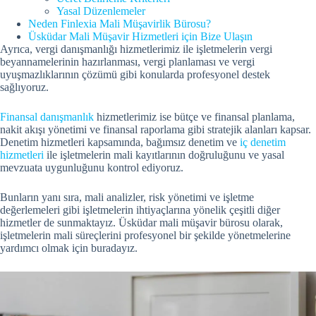
Yasal Düzenlemeler
Neden Finlexia Mali Müşavirlik Bürosu?
Üsküdar Mali Müşavir Hizmetleri için Bize Ulaşın
Ayrıca, vergi danışmanlığı hizmetlerimiz ile işletmelerin vergi
beyannamelerinin hazırlanması, vergi planlaması ve vergi
uyuşmazlıklarının çözümü gibi konularda profesyonel destek
sağlıyoruz.
Finansal danışmanlık
hizmetlerimiz ise bütçe ve finansal planlama,
nakit akışı yönetimi ve finansal raporlama gibi stratejik alanları kapsar.
Denetim hizmetleri kapsamında, bağımsız denetim ve
iç denetim
hizmetleri
ile işletmelerin mali kayıtlarının doğruluğunu ve yasal
mevzuata uygunluğunu kontrol ediyoruz.
Bunların yanı sıra, mali analizler, risk yönetimi ve işletme
değerlemeleri gibi işletmelerin ihtiyaçlarına yönelik çeşitli diğer
hizmetler de sunmaktayız. Üsküdar mali müşavir bürosu olarak,
işletmelerin mali süreçlerini profesyonel bir şekilde yönetmelerine
yardımcı olmak için buradayız.