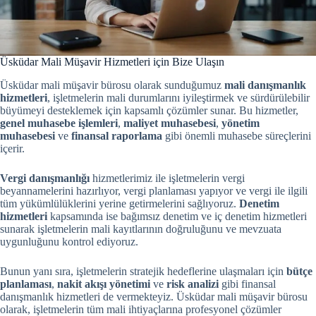
Üsküdar Mali Müşavir Hizmetleri için Bize Ulaşın
Üsküdar mali müşavir bürosu olarak sunduğumuz
mali danışmanlık
hizmetleri
, işletmelerin mali durumlarını iyileştirmek ve sürdürülebilir
büyümeyi desteklemek için kapsamlı çözümler sunar. Bu hizmetler,
genel muhasebe işlemleri
,
maliyet muhasebesi
,
yönetim
muhasebesi
ve
finansal raporlama
gibi önemli muhasebe süreçlerini
içerir.
Vergi danışmanlığı
hizmetlerimiz ile işletmelerin vergi
beyannamelerini hazırlıyor, vergi planlaması yapıyor ve vergi ile ilgili
tüm yükümlülüklerini yerine getirmelerini sağlıyoruz.
Denetim
hizmetleri
kapsamında ise bağımsız denetim ve iç denetim hizmetleri
sunarak işletmelerin mali kayıtlarının doğruluğunu ve mevzuata
uygunluğunu kontrol ediyoruz.
Bunun yanı sıra, işletmelerin stratejik hedeflerine ulaşmaları için
bütçe
planlaması
,
nakit akışı yönetimi
ve
risk analizi
gibi finansal
danışmanlık hizmetleri de vermekteyiz. Üsküdar mali müşavir bürosu
olarak, işletmelerin tüm mali ihtiyaçlarına profesyonel çözümler