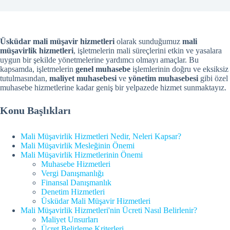
Üsküdar mali müşavir hizmetleri
olarak sunduğumuz
mali
müşavirlik hizmetleri
, işletmelerin mali süreçlerini etkin ve yasalara
uygun bir şekilde yönetmelerine yardımcı olmayı amaçlar. Bu
kapsamda, işletmelerin
genel muhasebe
işlemlerinin doğru ve eksiksiz
tutulmasından,
maliyet muhasebesi
ve
yönetim muhasebesi
gibi özel
muhasebe hizmetlerine kadar geniş bir yelpazede hizmet sunmaktayız.
Konu Başlıkları
Mali Müşavirlik Hizmetleri Nedir, Neleri Kapsar?
Mali Müşavirlik Mesleğinin Önemi
Mali Müşavirlik Hizmetlerinin Önemi
Muhasebe Hizmetleri
Vergi Danışmanlığı
Finansal Danışmanlık
Denetim Hizmetleri
Üsküdar Mali Müşavir Hizmetleri
Mali Müşavirlik Hizmetleri'nin Ücreti Nasıl Belirlenir?
Maliyet Unsurları
Ücret Belirleme Kriterleri