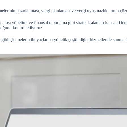
amelerinin hazırlanması, vergi planlaması ve vergi uyuşmazlıklarının çö
t akışı yönetimi ve finansal raporlama gibi stratejik alanları kapsar. 
luğunu kontrol ediyoruz.
i gibi işletmelerin ihtiyaçlarına yönelik çeşitli diğer hizmetler de sunma