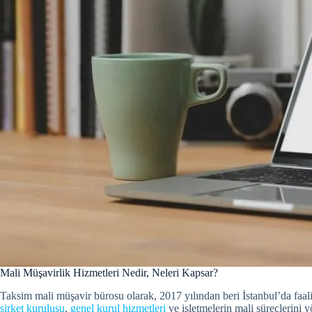
Mali Müşavirlik Hizmetleri Nedir, Neleri Kapsar?
Taksim mali müşavir bürosu olarak, 2017 yılından beri İstanbul’da faal
şirket kuruluşu
,
genel kurul hizmetleri
ve işletmelerin mali süreçlerini