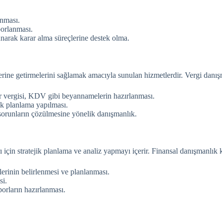
ınması.
porlanması.
unarak karar alma süreçlerine destek olma.
 yerine getirmelerini sağlamak amacıyla sunulan hizmetlerdir. Vergi danı
r vergisi, KDV gibi beyannamelerin hazırlanması.
ik planlama yapılması.
 sorunların çözülmesine yönelik danışmanlık.
ı için stratejik planlama ve analiz yapmayı içerir. Finansal danışmanlık
erinin belirlenmesi ve planlanması.
si.
orların hazırlanması.