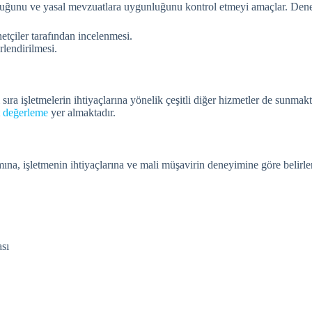
ğruluğunu ve yasal mevzuatlara uygunluğunu kontrol etmeyi amaçlar. Dene
etçiler tarafından incelenmesi.
rlendirilmesi.
sıra işletmelerin ihtiyaçlarına yönelik çeşitli diğer hizmetler de sunma
t değerleme
yer almaktadır.
na, işletmenin ihtiyaçlarına ve mali müşavirin deneyimine göre belirlen
ası