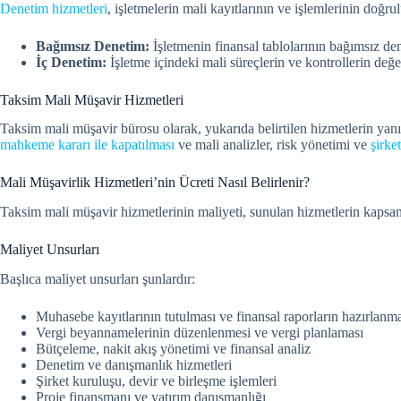
Denetim hizmetleri
, işletmelerin mali kayıtlarının ve işlemlerinin do
Bağımsız Denetim:
İşletmenin finansal tablolarının bağımsız den
İç Denetim:
İşletme içindeki mali süreçlerin ve kontrollerin değe
Taksim Mali Müşavir Hizmetleri
Taksim mali müşavir bürosu olarak, yukarıda belirtilen hizmetlerin yanı 
mahkeme kararı ile kapatılması
ve mali analizler, risk yönetimi ve
şirke
Mali Müşavirlik Hizmetleri’nin Ücreti Nasıl Belirlenir?
Taksim mali müşavir hizmetlerinin maliyeti, sunulan hizmetlerin kapsamı
Maliyet Unsurları
Başlıca maliyet unsurları şunlardır:
Muhasebe kayıtlarının tutulması ve finansal raporların hazırlanm
Vergi beyannamelerinin düzenlenmesi ve vergi planlaması
Bütçeleme, nakit akış yönetimi ve finansal analiz
Denetim ve danışmanlık hizmetleri
Şirket kuruluşu, devir ve birleşme işlemleri
Proje finansmanı ve yatırım danışmanlığı