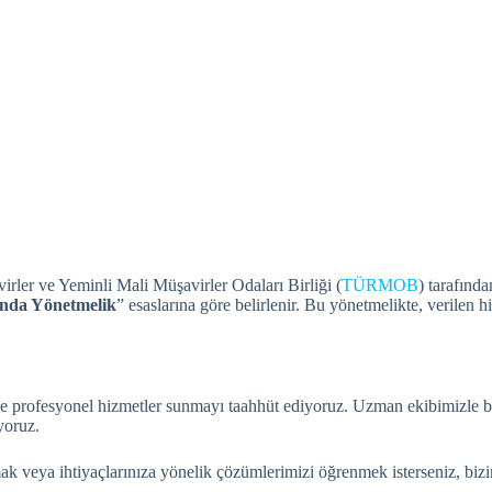
rler ve Yeminli Mali Müşavirler Odaları Birliği (
TÜRMOB
) tarafınd
ında Yönetmelik
” esaslarına göre belirlenir.
Bu yönetmelikte, verilen hi
e profesyonel hizmetler sunmayı taahhüt ediyoruz. Uzman ekibimizle birli
yoruz.
k veya ihtiyaçlarınıza yönelik çözümlerimizi öğrenmek isterseniz, biziml