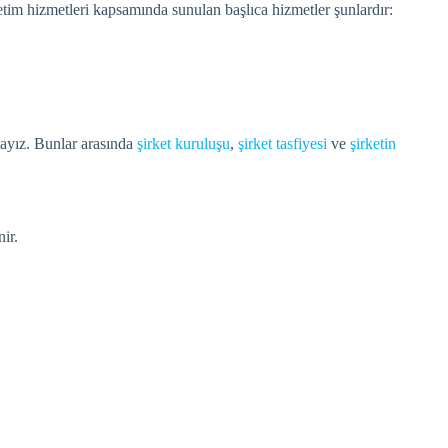
tim hizmetleri kapsamında sunulan başlıca hizmetler şunlardır:
ktayız. Bunlar arasında
şirket kuruluşu
,
şirket tasfiyesi
ve
şirketin
ir.