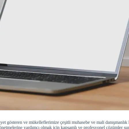
iyet gösteren ve mükelleflerimize çeşitli muhasebe ve mali danışmanlık
 yönetmelerine yardımcı olmak için kapsamlı ve profesyonel çözümler su