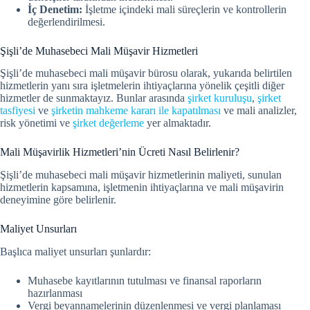
İç Denetim:
İşletme içindeki mali süreçlerin ve kontrollerin
değerlendirilmesi.
Şişli’de Muhasebeci Mali Müşavir Hizmetleri
Şişli’de muhasebeci mali müşavir bürosu olarak, yukarıda belirtilen
hizmetlerin yanı sıra işletmelerin ihtiyaçlarına yönelik çeşitli diğer
hizmetler de sunmaktayız. Bunlar arasında
şirket kuruluşu
,
şirket
tasfiyesi
ve
şirketin mahkeme kararı ile kapatılması
ve mali analizler,
risk yönetimi ve
şirket değerleme
yer almaktadır.
Mali Müşavirlik Hizmetleri’nin Ücreti Nasıl Belirlenir?
Şişli’de muhasebeci mali müşavir hizmetlerinin maliyeti, sunulan
hizmetlerin kapsamına, işletmenin ihtiyaçlarına ve mali müşavirin
deneyimine göre belirlenir.
Maliyet Unsurları
Başlıca maliyet unsurları şunlardır:
Muhasebe kayıtlarının tutulması ve finansal raporların
hazırlanması
Vergi beyannamelerinin düzenlenmesi ve vergi planlaması