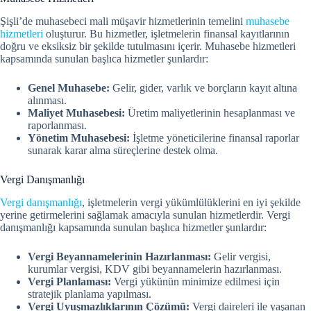
Şişli’de muhasebeci mali müşavir hizmetlerinin temelini
muhasebe
hizmetleri
oluşturur. Bu hizmetler, işletmelerin finansal kayıtlarının
doğru ve eksiksiz bir şekilde tutulmasını içerir. Muhasebe hizmetleri
kapsamında sunulan başlıca hizmetler şunlardır:
Genel Muhasebe:
Gelir, gider, varlık ve borçların kayıt altına
alınması.
Maliyet Muhasebesi:
Üretim maliyetlerinin hesaplanması ve
raporlanması.
Yönetim Muhasebesi:
İşletme yöneticilerine finansal raporlar
sunarak karar alma süreçlerine destek olma.
Vergi Danışmanlığı
Vergi danışmanlığı
, işletmelerin vergi yükümlülüklerini en iyi şekilde
yerine getirmelerini sağlamak amacıyla sunulan hizmetlerdir. Vergi
danışmanlığı kapsamında sunulan başlıca hizmetler şunlardır:
Vergi Beyannamelerinin Hazırlanması:
Gelir vergisi,
kurumlar vergisi, KDV gibi beyannamelerin hazırlanması.
Vergi Planlaması:
Vergi yükünün minimize edilmesi için
stratejik planlama yapılması.
Vergi Uyuşmazlıklarının Çözümü:
Vergi daireleri ile yaşanan