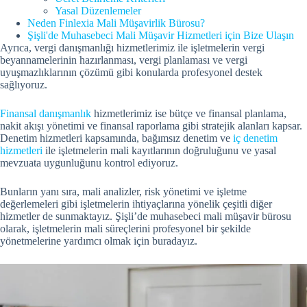
Yasal Düzenlemeler
Neden Finlexia Mali Müşavirlik Bürosu?
Şişli'de Muhasebeci Mali Müşavir Hizmetleri için Bize Ulaşın
Ayrıca, vergi danışmanlığı hizmetlerimiz ile işletmelerin vergi
beyannamelerinin hazırlanması, vergi planlaması ve vergi
uyuşmazlıklarının çözümü gibi konularda profesyonel destek
sağlıyoruz.
Finansal danışmanlık
hizmetlerimiz ise bütçe ve finansal planlama,
nakit akışı yönetimi ve finansal raporlama gibi stratejik alanları kapsar.
Denetim hizmetleri kapsamında, bağımsız denetim ve
iç denetim
hizmetleri
ile işletmelerin mali kayıtlarının doğruluğunu ve yasal
mevzuata uygunluğunu kontrol ediyoruz.
Bunların yanı sıra, mali analizler, risk yönetimi ve işletme
değerlemeleri gibi işletmelerin ihtiyaçlarına yönelik çeşitli diğer
hizmetler de sunmaktayız. Şişli’de muhasebeci mali müşavir bürosu
olarak, işletmelerin mali süreçlerini profesyonel bir şekilde
yönetmelerine yardımcı olmak için buradayız.