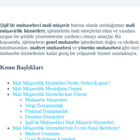
Şişli’de muhasebeci mali müşavir
bürosu olarak sunduğumuz
mali
müşavirlik hizmetleri
, işletmelerin mali süreçlerini etkin ve yasalara
uygun bir şekilde yönetmelerine yardımcı olmayı amaçlar. Bu
kapsamda, işletmelerin
genel muhasebe
işlemlerinin doğru ve eksiksiz
tutulmasından,
maliyet muhasebesi
ve
yönetim muhasebesi
gibi özel
muhasebe hizmetlerine kadar geniş bir yelpazede hizmet sunmaktayız.
Konu Başlıkları
Mali Müşavirlik Hizmetleri Nedir, Neleri Kapsar?
Mali Müşavirlik Mesleğinin Önemi
Mali Müşavirlik Hizmetlerinin Önemi
Muhasebe Hizmetleri
Vergi Danışmanlığı
Finansal Danışmanlık
Denetim Hizmetleri
Şişli'de Muhasebeci Mali Müşavir Hizmetleri
Mali Müşavirlik Hizmetleri'nin Ücreti Nasıl Belirlenir?
Maliyet Unsurları
Ücret Belirleme Kriterleri