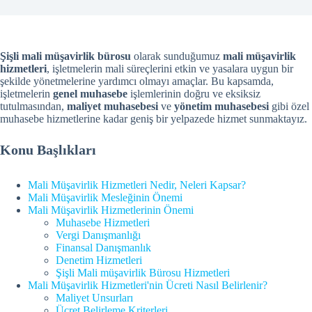
Şişli
mali müşavirlik bürosu
olarak sunduğumuz
mali müşavirlik
hizmetleri
, işletmelerin mali süreçlerini etkin ve yasalara uygun bir
şekilde yönetmelerine yardımcı olmayı amaçlar. Bu kapsamda,
işletmelerin
genel muhasebe
işlemlerinin doğru ve eksiksiz
tutulmasından,
maliyet muhasebesi
ve
yönetim muhasebesi
gibi özel
muhasebe hizmetlerine kadar geniş bir yelpazede hizmet sunmaktayız.
Konu Başlıkları
Mali Müşavirlik Hizmetleri Nedir, Neleri Kapsar?
Mali Müşavirlik Mesleğinin Önemi
Mali Müşavirlik Hizmetlerinin Önemi
Muhasebe Hizmetleri
Vergi Danışmanlığı
Finansal Danışmanlık
Denetim Hizmetleri
Şişli Mali müşavirlik Bürosu Hizmetleri
Mali Müşavirlik Hizmetleri'nin Ücreti Nasıl Belirlenir?
Maliyet Unsurları
Ücret Belirleme Kriterleri