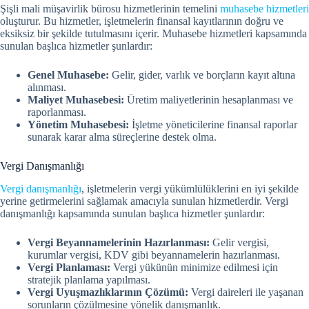
Şişli mali müşavirlik bürosu hizmetlerinin temelini
muhasebe hizmetleri
oluşturur. Bu hizmetler, işletmelerin finansal kayıtlarının doğru ve
eksiksiz bir şekilde tutulmasını içerir. Muhasebe hizmetleri kapsamında
sunulan başlıca hizmetler şunlardır:
Genel Muhasebe:
Gelir, gider, varlık ve borçların kayıt altına
alınması.
Maliyet Muhasebesi:
Üretim maliyetlerinin hesaplanması ve
raporlanması.
Yönetim Muhasebesi:
İşletme yöneticilerine finansal raporlar
sunarak karar alma süreçlerine destek olma.
Vergi Danışmanlığı
Vergi danışmanlığı
, işletmelerin vergi yükümlülüklerini en iyi şekilde
yerine getirmelerini sağlamak amacıyla sunulan hizmetlerdir. Vergi
danışmanlığı kapsamında sunulan başlıca hizmetler şunlardır:
Vergi Beyannamelerinin Hazırlanması:
Gelir vergisi,
kurumlar vergisi, KDV gibi beyannamelerin hazırlanması.
Vergi Planlaması:
Vergi yükünün minimize edilmesi için
stratejik planlama yapılması.
Vergi Uyuşmazlıklarının Çözümü:
Vergi daireleri ile yaşanan
sorunların çözülmesine yönelik danışmanlık.