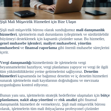
Şişli Mali Müşavirlik Hizmetleri için Bize Ulaşın
Şişli mali müşavirlik bürosu olarak sunduğumuz
mali danışmanlık
hizmetleri
, işletmelerin mali durumlarını iyileştirmek ve sürdürülebilir
büyümeyi desteklemek için kapsamlı çözümler sunar. Bu hizmetler,
genel muhasebe işlemleri
,
maliyet muhasebesi
,
yönetim
muhasebesi
ve
finansal raporlama
gibi önemli muhasebe süreçlerini
içerir.
Vergi danışmanlığı
hizmetlerimiz ile işletmelerin vergi
beyannamelerini hazırlıyor, vergi planlaması yapıyor ve vergi ile ilgili
tüm yükümlülüklerini yerine getirmelerini sağlıyoruz.
Denetim
hizmetleri
kapsamında ise bağımsız denetim ve iç denetim hizmetleri
sunarak işletmelerin mali kayıtlarının doğruluğunu ve mevzuata
uygunluğunu kontrol ediyoruz.
Bunun yanı sıra, işletmelerin stratejik hedeflerine ulaşmaları için
bütçe
planlaması
,
nakit akışı yönetimi
ve
risk analizi
gibi finansal
danışmanlık hizmetleri de vermekteyiz. Şişli mali müşavirlik bürosu
olarak, işletmelerin tüm mali ihtiyaçlarına profesyonel çözümler