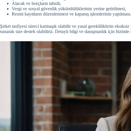
Alacak ve borçların tahsili,
Vergi ve sosyal güvenlik yükümlülüklerinin yerine getirilmesi,
Resmi kayıtların düzenlenmesi ve kapanış işlemlerinin yapılması
Şirket tasfiyesi süreci karmaşık olabilir ve yasal gerekliliklerin eksiks
sunarak size destek olabiliriz. Detaylı bilgi ve danışmanlık için bizimle i