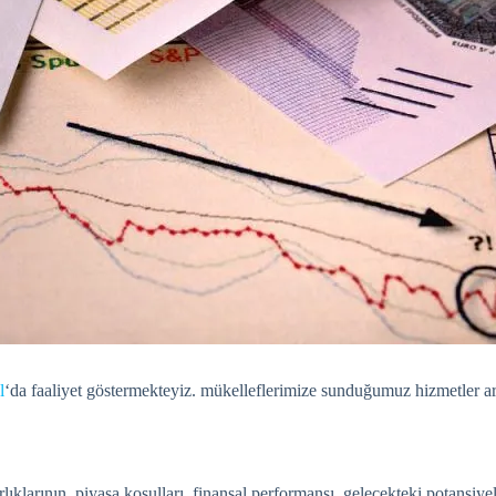
l
‘da faaliyet göstermekteyiz. mükelleflerimize sunduğumuz hizmetler ara
ıklarının, piyasa koşulları, finansal performansı, gelecekteki potansiy