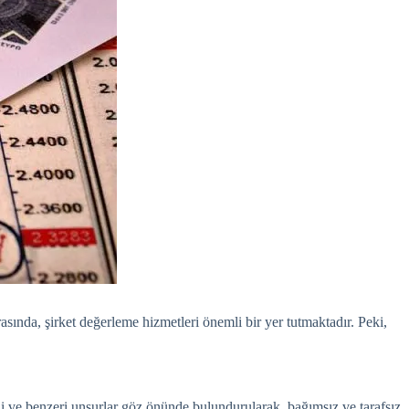
sında, şirket değerleme hizmetleri önemli bir yer tutmaktadır. Peki,
eli ve benzeri unsurlar göz önünde bulundurularak, bağımsız ve tarafsız