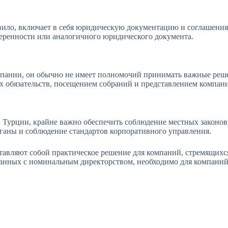
авило, включает в себя юридическую документацию и соглашени
еренности или аналогичного юридического документа.
омпании, он обычно не имеет полномочий принимать важные реш
х обязательств, посещением собраний и представлением компан
Турции, крайне важно обеспечить соблюдение местных законов и
ганы и соблюдение стандартов корпоративного управления.
тавляют собой практическое решение для компаний, стремящихс
занных с номинальным директорством, необходимо для компаний