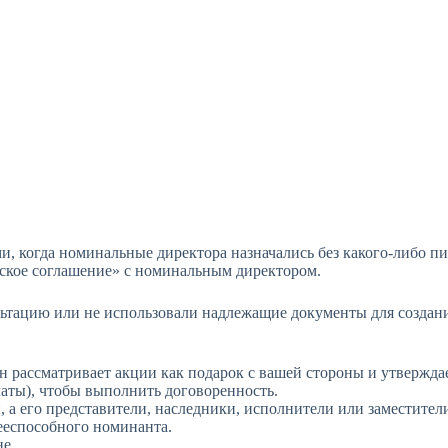
и, когда номинальные директора назначались без какого-либо 
нское соглашение» с номинальным директором.
льтацию или не использовали надлежащие документы для создани
 рассматривает акции как подарок с вашей стороны и утверждае
аты), чтобы выполнить договоренность.
 а его представители, наследники, исполнители или заместител
ееспособного номинанта.
е.