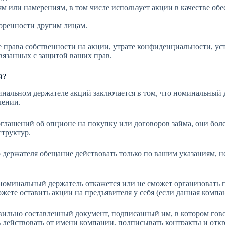
или намерениям, в том числе использует акции в качестве обес
оренности другим лицам.
ре права собственности на акции, утрате конфиденциальности, 
вязанных с защитой ваших прав.
й?
нальном держателе акций заключается в том, что номинальный 
лении.
глашений об опционе на покупку или договоров займа, они боле
труктур.
о держателя обещание действовать только по вашим указаниям, 
 номинальный держатель откажется или не сможет организовать 
жете оставить акции на предъявителя у себя (если данная комп
авильно составленный документ, подписанный им, в котором гово
действовать от имени компании, подписывать контракты и откры