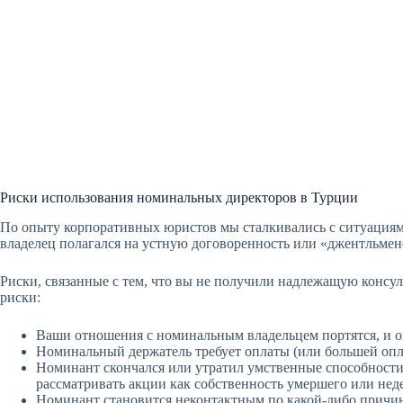
Риски использования номинальных директоров в Турции
По опыту корпоративных юристов мы сталкивались с ситуациям
владелец полагался на устную договоренность или «джентльме
Риски, связанные с тем, что вы не получили надлежащую консу
риски:
Ваши отношения с номинальным владельцем портятся, и он
Номинальный держатель требует оплаты (или большей опл
Номинант скончался или утратил умственные способности,
рассматривать акции как собственность умершего или нед
Номинант становится неконтактным по какой-либо причин