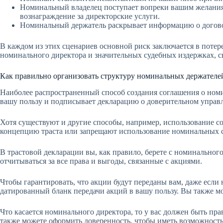
Номинальный владелец поступает вопреки вашим желаниям 
вознаграждение за директорские услуги.
Номинальный держатель раскрывает информацию о догов
В каждом из этих сценариев основной риск заключается в поте
номинального директора и значительных судебных издержках, с
Как правильно организовать структуру номинальных держателе
Наиболее распространенный способ создания соглашения о номи
вашу пользу и подписывает декларацию о доверительном управ
Хотя существуют и другие способы, например, использование со
концепцию траста или запрещают использование номинальных с
В трастовой декларации вы, как правило, берете с номинальног
отчитываться за все права и выгоды, связанные с акциями.
Чтобы гарантировать, что акции будут переданы вам, даже если
датированный бланк передачи акций в вашу пользу. Вы также мо
Что касается номинального директора, то у вас должен быть пр
также можете оформить доверенность, чтобы иметь возможность 