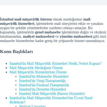
İstanbul mali müşavirlik bürosu
olarak sunduğumuz
mali
müşavirlik hizmetleri
, işletmelerin mali süreçlerini etkin ve yasalara
uygun bir şekilde yönetmelerine yardımcı olmayı amaçlar. Bu
kapsamda, işletmelerin
genel muhasebe
işlemlerinin doğru ve eksiksiz
tutulmasından,
maliyet muhasebesi
ve
yönetim muhasebesi
gibi özel
muhasebe hizmetlerine kadar geniş bir yelpazede hizmet sunmaktayız.
Konu Başlıkları
İstanbul'da Mali Müşavirlik Hizmetleri Nedir, Neleri Kapsar?
Mali Müşavirlik Mesleğinin Önemi
Mali Müşavirlik Hizmetlerinin Önemi
İstanbul'da Muhasebe Hizmetleri
İstanbul'da Vergi Danışmanlığı
İstanbul'da Finansal Danışmanlık
İstanbul'da Denetim Hizmetleri
İstanbul Mali Müşavirlik Bürosu Hizmetleri
İstanbul'da Mali Müşavirlik Hizmetleri'nin Ücreti Nasıl
Belirlenir?
Maliyet Unsurları