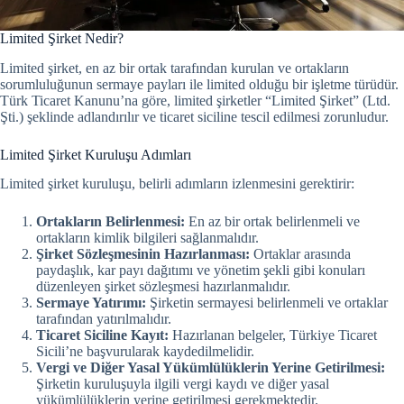
Limited Şirket Nedir?
Limited şirket, en az bir ortak tarafından kurulan ve ortakların
sorumluluğunun sermaye payları ile limited olduğu bir işletme türüdür.
Türk Ticaret Kanunu’na göre, limited şirketler “Limited Şirket” (Ltd.
Şti.) şeklinde adlandırılır ve ticaret siciline tescil edilmesi zorunludur.
Limited Şirket Kuruluşu Adımları
Limited şirket kuruluşu, belirli adımların izlenmesini gerektirir:
Ortakların Belirlenmesi:
En az bir ortak belirlenmeli ve
ortakların kimlik bilgileri sağlanmalıdır.
Şirket Sözleşmesinin Hazırlanması:
Ortaklar arasında
paydaşlık, kar payı dağıtımı ve yönetim şekli gibi konuları
düzenleyen şirket sözleşmesi hazırlanmalıdır.
Sermaye Yatırımı:
Şirketin sermayesi belirlenmeli ve ortaklar
tarafından yatırılmalıdır.
Ticaret Siciline Kayıt:
Hazırlanan belgeler, Türkiye Ticaret
Sicili’ne başvurularak kaydedilmelidir.
Vergi ve Diğer Yasal Yükümlülüklerin Yerine Getirilmesi:
Şirketin kuruluşuyla ilgili vergi kaydı ve diğer yasal
yükümlülüklerin yerine getirilmesi gerekmektedir.