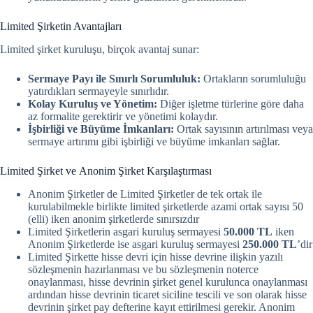
Limited Şirketin Avantajları
Limited şirket kuruluşu, birçok avantaj sunar:
Sermaye Payı ile Sınırlı Sorumluluk:
Ortakların sorumluluğu
yatırdıkları sermayeyle sınırlıdır.
Kolay Kuruluş ve Yönetim:
Diğer işletme türlerine göre daha
az formalite gerektirir ve yönetimi kolaydır.
İşbirliği ve Büyüme İmkanları:
Ortak sayısının artırılması veya
sermaye artırımı gibi işbirliği ve büyüme imkanları sağlar.
Limited Şirket ve Anonim Şirket Karşılaştırması
Anonim Şirketler de Limited Şirketler de tek ortak ile
kurulabilmekle birlikte limited şirketlerde azami ortak sayısı 50
(elli) iken anonim şirketlerde sınırsızdır
Limited Şirketlerin asgari kuruluş sermayesi
50.000 TL
iken
Anonim Şirketlerde ise asgari kuruluş sermayesi
250.000
TL
’dir
Limited Şirkette hisse devri için hisse devrine ilişkin yazılı
sözleşmenin hazırlanması ve bu sözleşmenin noterce
onaylanması, hisse devrinin şirket genel kurulunca onaylanması
ardından hisse devrinin ticaret siciline tescili ve son olarak hisse
devrinin şirket pay defterine kayıt ettirilmesi gerekir. Anonim