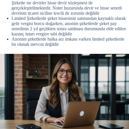
Şirkette ise devirler hisse devir sözleşmesi ile
gerçekleştirilmektedir. Noter huzurunda devir ve hisse senedi
devrinin ticaret siciline tescili de zorunlu değildir
Limited Şirketlerde şirket hissesinin satımından kaynaklı olarak
gelir vergisi borcu doğarken, anonim şirketlerde şirket pay
senedinin 2 yıl geçtikten sonra satılması durumunda elde edilen
kazanç tutarı vergiye tabi değildir
Anonim şirketlerde halka arz imkanı varken limited şirketlerde
bu olanak mevcut değildir