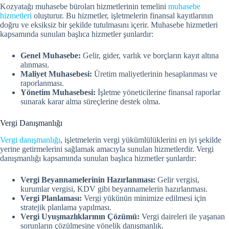
Kozyatağı muhasebe büroları hizmetlerinin temelini
muhasebe
hizmetleri
oluşturur. Bu hizmetler, işletmelerin finansal kayıtlarının
doğru ve eksiksiz bir şekilde tutulmasını içerir. Muhasebe hizmetleri
kapsamında sunulan başlıca hizmetler şunlardır:
Genel Muhasebe:
Gelir, gider, varlık ve borçların kayıt altına
alınması.
Maliyet Muhasebesi:
Üretim maliyetlerinin hesaplanması ve
raporlanması.
Yönetim Muhasebesi:
İşletme yöneticilerine finansal raporlar
sunarak karar alma süreçlerine destek olma.
Vergi Danışmanlığı
Vergi danışmanlığı
, işletmelerin vergi yükümlülüklerini en iyi şekilde
yerine getirmelerini sağlamak amacıyla sunulan hizmetlerdir. Vergi
danışmanlığı kapsamında sunulan başlıca hizmetler şunlardır:
Vergi Beyannamelerinin Hazırlanması:
Gelir vergisi,
kurumlar vergisi, KDV gibi beyannamelerin hazırlanması.
Vergi Planlaması:
Vergi yükünün minimize edilmesi için
stratejik planlama yapılması.
Vergi Uyuşmazlıklarının Çözümü:
Vergi daireleri ile yaşanan
sorunların çözülmesine yönelik danışmanlık.