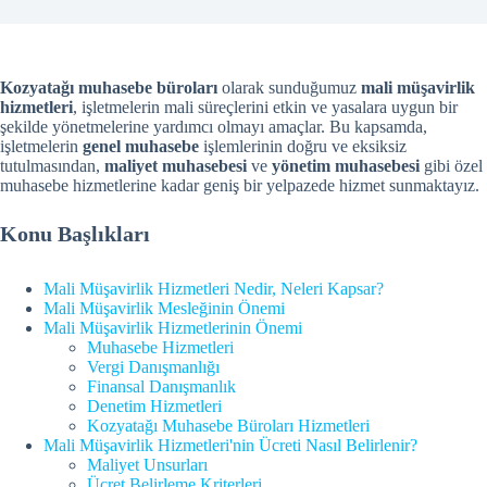
Kozyatağı muhasebe büroları
olarak sunduğumuz
mali müşavirlik
hizmetleri
, işletmelerin mali süreçlerini etkin ve yasalara uygun bir
şekilde yönetmelerine yardımcı olmayı amaçlar. Bu kapsamda,
işletmelerin
genel muhasebe
işlemlerinin doğru ve eksiksiz
tutulmasından,
maliyet muhasebesi
ve
yönetim muhasebesi
gibi özel
muhasebe hizmetlerine kadar geniş bir yelpazede hizmet sunmaktayız.
Konu Başlıkları
Mali Müşavirlik Hizmetleri Nedir, Neleri Kapsar?
Mali Müşavirlik Mesleğinin Önemi
Mali Müşavirlik Hizmetlerinin Önemi
Muhasebe Hizmetleri
Vergi Danışmanlığı
Finansal Danışmanlık
Denetim Hizmetleri
Kozyatağı Muhasebe Büroları Hizmetleri
Mali Müşavirlik Hizmetleri'nin Ücreti Nasıl Belirlenir?
Maliyet Unsurları
Ücret Belirleme Kriterleri