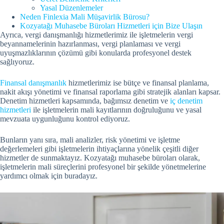
Yasal Düzenlemeler
Neden Finlexia Mali Müşavirlik Bürosu?
Kozyatağı Muhasebe Büroları Hizmetleri için Bize Ulaşın
Ayrıca, vergi danışmanlığı hizmetlerimiz ile işletmelerin vergi
beyannamelerinin hazırlanması, vergi planlaması ve vergi
uyuşmazlıklarının çözümü gibi konularda profesyonel destek
sağlıyoruz.
Finansal danışmanlık
hizmetlerimiz ise bütçe ve finansal planlama,
nakit akışı yönetimi ve finansal raporlama gibi stratejik alanları kapsar.
Denetim hizmetleri kapsamında, bağımsız denetim ve
iç denetim
hizmetleri
ile işletmelerin mali kayıtlarının doğruluğunu ve yasal
mevzuata uygunluğunu kontrol ediyoruz.
Bunların yanı sıra, mali analizler, risk yönetimi ve işletme
değerlemeleri gibi işletmelerin ihtiyaçlarına yönelik çeşitli diğer
hizmetler de sunmaktayız. Kozyatağı muhasebe büroları olarak,
işletmelerin mali süreçlerini profesyonel bir şekilde yönetmelerine
yardımcı olmak için buradayız.