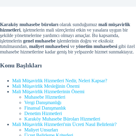
Karaköy muhasebe büroları
olarak sunduğumuz
mali müşavirlik
hizmetleri
, işletmelerin mali süreçlerini etkin ve yasalara uygun bir
şekilde yönetmelerine yardımcı olmayı amaçlar. Bu kapsamda,
işletmelerin
genel muhasebe
işlemlerinin doğru ve eksiksiz
tutulmasından,
maliyet muhasebesi
ve
yönetim muhasebesi
gibi özel
muhasebe hizmetlerine kadar geniş bir yelpazede hizmet sunmaktayız.
Konu Başlıkları
Mali Müşavirlik Hizmetleri Nedir, Neleri Kapsar?
Mali Müşavirlik Mesleğinin Önemi
Mali Müşavirlik Hizmetlerinin Önemi
Muhasebe Hizmetleri
Vergi Danışmanlığı
Finansal Danışmanlık
Denetim Hizmetleri
Karaköy Muhasebe Büroları Hizmetleri
Mali Müşavirlik Hizmetleri'nin Ücreti Nasıl Belirlenir?
Maliyet Unsurları
Ücret Belirleme Kriterleri