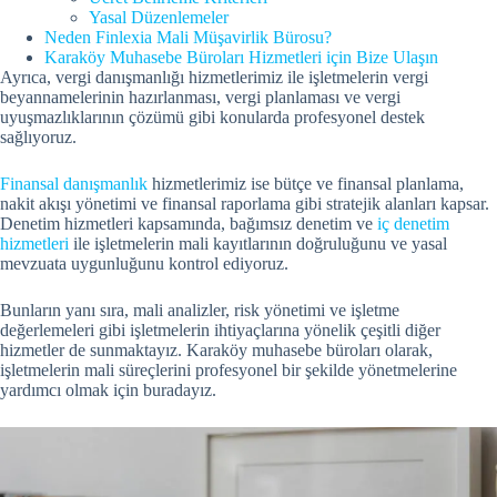
Yasal Düzenlemeler
Neden Finlexia Mali Müşavirlik Bürosu?
Karaköy Muhasebe Büroları Hizmetleri için Bize Ulaşın
Ayrıca, vergi danışmanlığı hizmetlerimiz ile işletmelerin vergi
beyannamelerinin hazırlanması, vergi planlaması ve vergi
uyuşmazlıklarının çözümü gibi konularda profesyonel destek
sağlıyoruz.
Finansal danışmanlık
hizmetlerimiz ise bütçe ve finansal planlama,
nakit akışı yönetimi ve finansal raporlama gibi stratejik alanları kapsar.
Denetim hizmetleri kapsamında, bağımsız denetim ve
iç denetim
hizmetleri
ile işletmelerin mali kayıtlarının doğruluğunu ve yasal
mevzuata uygunluğunu kontrol ediyoruz.
Bunların yanı sıra, mali analizler, risk yönetimi ve işletme
değerlemeleri gibi işletmelerin ihtiyaçlarına yönelik çeşitli diğer
hizmetler de sunmaktayız. Karaköy muhasebe büroları olarak,
işletmelerin mali süreçlerini profesyonel bir şekilde yönetmelerine
yardımcı olmak için buradayız.