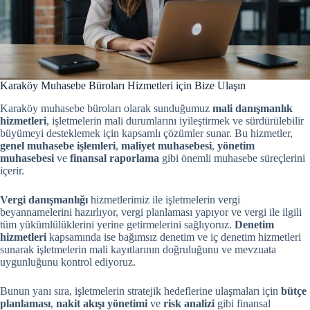
Karaköy Muhasebe Büroları Hizmetleri için Bize Ulaşın
Karaköy muhasebe büroları olarak sunduğumuz
mali danışmanlık
hizmetleri
, işletmelerin mali durumlarını iyileştirmek ve sürdürülebilir
büyümeyi desteklemek için kapsamlı çözümler sunar. Bu hizmetler,
genel muhasebe işlemleri
,
maliyet muhasebesi
,
yönetim
muhasebesi
ve
finansal raporlama
gibi önemli muhasebe süreçlerini
içerir.
Vergi danışmanlığı
hizmetlerimiz ile işletmelerin vergi
beyannamelerini hazırlıyor, vergi planlaması yapıyor ve vergi ile ilgili
tüm yükümlülüklerini yerine getirmelerini sağlıyoruz.
Denetim
hizmetleri
kapsamında ise bağımsız denetim ve iç denetim hizmetleri
sunarak işletmelerin mali kayıtlarının doğruluğunu ve mevzuata
uygunluğunu kontrol ediyoruz.
Bunun yanı sıra, işletmelerin stratejik hedeflerine ulaşmaları için
bütçe
planlaması
,
nakit akışı yönetimi
ve
risk analizi
gibi finansal