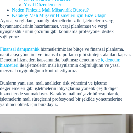
Yasal Düzenlemeler
Neden Finlexia Mali Müşavirlik Bürosu?
Karaköy Mali Müşavir Hizmetleri için Bize Ulaşın
Ayrıca, vergi danışmanlığı hizmetlerimiz ile işletmelerin vergi
beyannamelerinin hazırlanması, vergi planlaması ve vergi
uyuşmazlıklarının çözümü gibi konularda profesyonel destek
sağlıyoruz.
Finansal danışmanlık
hizmetlerimiz ise bütçe ve finansal planlama,
nakit akışı yönetimi ve finansal raporlama gibi stratejik alanları kapsar.
Denetim hizmetleri kapsamında, bağımsız denetim ve
iç denetim
hizmetleri
ile işletmelerin mali kayıtlarının doğruluğunu ve yasal
mevzuata uygunluğunu kontrol ediyoruz.
Bunların yanı sıra, mali analizler, risk yönetimi ve işletme
değerlemeleri gibi işletmelerin ihtiyaçlarına yönelik çeşitli diğer
hizmetler de sunmaktayız. Karaköy mali müşavir bürosu olarak,
işletmelerin mali süreçlerini profesyonel bir şekilde yönetmelerine
yardımcı olmak için buradayız.