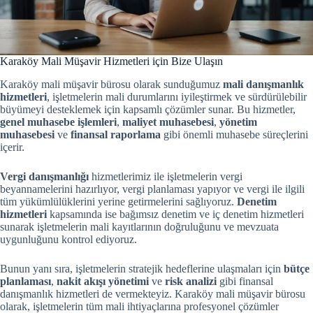
Karaköy Mali Müşavir Hizmetleri için Bize Ulaşın
Karaköy mali müşavir bürosu olarak sunduğumuz
mali danışmanlık
hizmetleri
, işletmelerin mali durumlarını iyileştirmek ve sürdürülebilir
büyümeyi desteklemek için kapsamlı çözümler sunar. Bu hizmetler,
genel muhasebe işlemleri
,
maliyet muhasebesi
,
yönetim
muhasebesi
ve
finansal raporlama
gibi önemli muhasebe süreçlerini
içerir.
Vergi danışmanlığı
hizmetlerimiz ile işletmelerin vergi
beyannamelerini hazırlıyor, vergi planlaması yapıyor ve vergi ile ilgili
tüm yükümlülüklerini yerine getirmelerini sağlıyoruz.
Denetim
hizmetleri
kapsamında ise bağımsız denetim ve iç denetim hizmetleri
sunarak işletmelerin mali kayıtlarının doğruluğunu ve mevzuata
uygunluğunu kontrol ediyoruz.
Bunun yanı sıra, işletmelerin stratejik hedeflerine ulaşmaları için
bütçe
planlaması
,
nakit akışı yönetimi
ve
risk analizi
gibi finansal
danışmanlık hizmetleri de vermekteyiz. Karaköy mali müşavir bürosu
olarak, işletmelerin tüm mali ihtiyaçlarına profesyonel çözümler