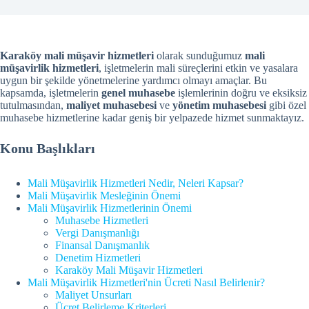
Karaköy mali müşavir hizmetleri
olarak sunduğumuz
mali
müşavirlik hizmetleri
, işletmelerin mali süreçlerini etkin ve yasalara
uygun bir şekilde yönetmelerine yardımcı olmayı amaçlar. Bu
kapsamda, işletmelerin
genel muhasebe
işlemlerinin doğru ve eksiksiz
tutulmasından,
maliyet muhasebesi
ve
yönetim muhasebesi
gibi özel
muhasebe hizmetlerine kadar geniş bir yelpazede hizmet sunmaktayız.
Konu Başlıkları
Mali Müşavirlik Hizmetleri Nedir, Neleri Kapsar?
Mali Müşavirlik Mesleğinin Önemi
Mali Müşavirlik Hizmetlerinin Önemi
Muhasebe Hizmetleri
Vergi Danışmanlığı
Finansal Danışmanlık
Denetim Hizmetleri
Karaköy Mali Müşavir Hizmetleri
Mali Müşavirlik Hizmetleri'nin Ücreti Nasıl Belirlenir?
Maliyet Unsurları
Ücret Belirleme Kriterleri