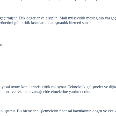
eçirmiştir.
Etik değerler ve disiplin, Mali müşavirlik mesleğinin vazgeçi
yönetimi gibi kritik konularda danışmanlık hizmeti sunar.
ası
e yasal uyum konularında kritik rol oynar.
Teknolojik gelişmeler ve diji
malarına ve rekabet avantajı elde etmelerine yardımcı olur.
oluşturur. Bu hizmetler, işletmelerin finansal kayıtlarının doğru ve eks