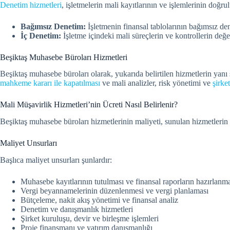
Denetim hizmetleri
, işletmelerin mali kayıtlarının ve işlemlerinin do
Bağımsız Denetim:
İşletmenin finansal tablolarının bağımsız den
İç Denetim:
İşletme içindeki mali süreçlerin ve kontrollerin değe
Beşiktaş Muhasebe Büroları Hizmetleri
Beşiktaş muhasebe büroları olarak, yukarıda belirtilen hizmetlerin yanı 
mahkeme kararı ile kapatılması
ve mali analizler, risk yönetimi ve
şirke
Mali Müşavirlik Hizmetleri’nin Ücreti Nasıl Belirlenir?
Beşiktaş muhasebe büroları hizmetlerinin maliyeti, sunulan hizmetlerin 
Maliyet Unsurları
Başlıca maliyet unsurları şunlardır:
Muhasebe kayıtlarının tutulması ve finansal raporların hazırlanm
Vergi beyannamelerinin düzenlenmesi ve vergi planlaması
Bütçeleme, nakit akış yönetimi ve finansal analiz
Denetim ve danışmanlık hizmetleri
Şirket kuruluşu, devir ve birleşme işlemleri
Proje finansmanı ve yatırım danışmanlığı