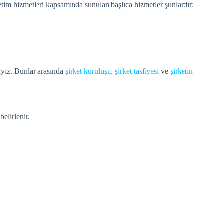
tim hizmetleri kapsamında sunulan başlıca hizmetler şunlardır:
tayız. Bunlar arasında
şirket kuruluşu
,
şirket tasfiyesi
ve
şirketin
elirlenir.