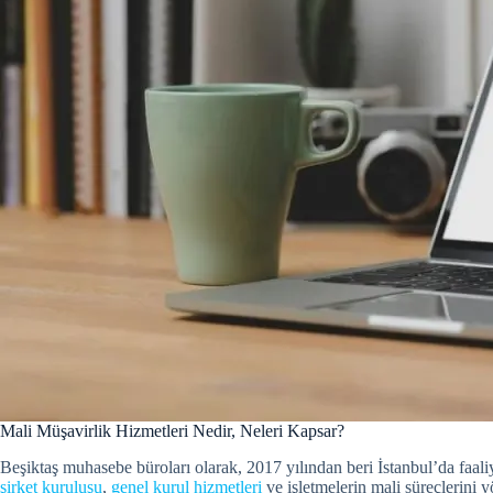
Mali Müşavirlik Hizmetleri Nedir, Neleri Kapsar?
Beşiktaş muhasebe büroları olarak, 2017 yılından beri İstanbul’da faal
şirket kuruluşu
,
genel kurul hizmetleri
ve işletmelerin mali süreçlerini