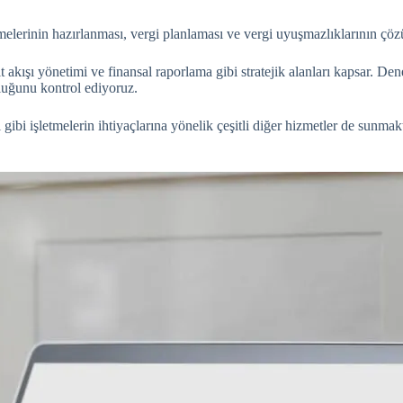
amelerinin hazırlanması, vergi planlaması ve vergi uyuşmazlıklarının çö
t akışı yönetimi ve finansal raporlama gibi stratejik alanları kapsar. 
luğunu kontrol ediyoruz.
i gibi işletmelerin ihtiyaçlarına yönelik çeşitli diğer hizmetler de sunma