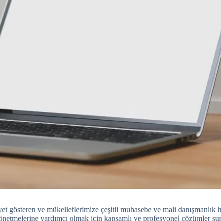
iyet gösteren ve mükelleflerimize çeşitli muhasebe ve mali danışmanlık 
 yönetmelerine yardımcı olmak için kapsamlı ve profesyonel çözümler su