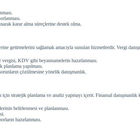
ınması.
porlanması.
unarak karar alma süreçlerine destek olma.
 yerine getirmelerini sağlamak amacıyla sunulan hizmetlerdir. Vergi danı
r vergisi, KDV gibi beyannamelerin hazırlanması.
ik planlama yapılması.
 sorunların çözülmesine yönelik danışmanlık.
ı için stratejik planlama ve analiz yapmayı içerir. Finansal danışmanlık
erinin belirlenmesi ve planlanması.
si.
orların hazırlanması.