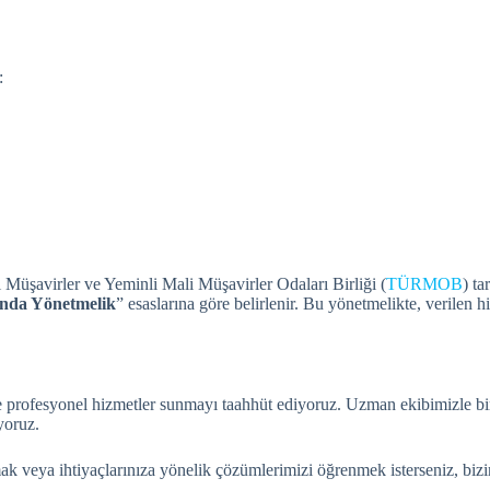
:
 Müşavirler ve Yeminli Mali Müşavirler Odaları Birliği (
TÜRMOB
) t
ında Yönetmelik
” esaslarına göre belirlenir.
Bu yönetmelikte, verilen hi
e profesyonel hizmetler sunmayı taahhüt ediyoruz. Uzman ekibimizle birli
yoruz.
k veya ihtiyaçlarınıza yönelik çözümlerimizi öğrenmek isterseniz, biziml