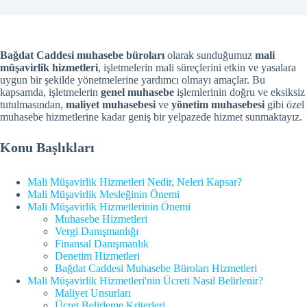
Bağdat Caddesi muhasebe büroları
olarak sunduğumuz
mali
müşavirlik hizmetleri
, işletmelerin mali süreçlerini etkin ve yasalara
uygun bir şekilde yönetmelerine yardımcı olmayı amaçlar. Bu
kapsamda, işletmelerin
genel muhasebe
işlemlerinin doğru ve eksiksiz
tutulmasından,
maliyet muhasebesi
ve
yönetim muhasebesi
gibi özel
muhasebe hizmetlerine kadar geniş bir yelpazede hizmet sunmaktayız.
Konu Başlıkları
Mali Müşavirlik Hizmetleri Nedir, Neleri Kapsar?
Mali Müşavirlik Mesleğinin Önemi
Mali Müşavirlik Hizmetlerinin Önemi
Muhasebe Hizmetleri
Vergi Danışmanlığı
Finansal Danışmanlık
Denetim Hizmetleri
Bağdat Caddesi Muhasebe Büroları Hizmetleri
Mali Müşavirlik Hizmetleri'nin Ücreti Nasıl Belirlenir?
Maliyet Unsurları
Ücret Belirleme Kriterleri