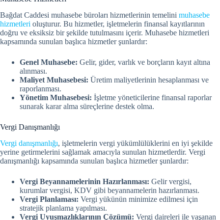
Bağdat Caddesi muhasebe büroları hizmetlerinin temelini
muhasebe
hizmetleri
oluşturur. Bu hizmetler, işletmelerin finansal kayıtlarının
doğru ve eksiksiz bir şekilde tutulmasını içerir. Muhasebe hizmetleri
kapsamında sunulan başlıca hizmetler şunlardır:
Genel Muhasebe:
Gelir, gider, varlık ve borçların kayıt altına
alınması.
Maliyet Muhasebesi:
Üretim maliyetlerinin hesaplanması ve
raporlanması.
Yönetim Muhasebesi:
İşletme yöneticilerine finansal raporlar
sunarak karar alma süreçlerine destek olma.
Vergi Danışmanlığı
Vergi danışmanlığı
, işletmelerin vergi yükümlülüklerini en iyi şekilde
yerine getirmelerini sağlamak amacıyla sunulan hizmetlerdir. Vergi
danışmanlığı kapsamında sunulan başlıca hizmetler şunlardır:
Vergi Beyannamelerinin Hazırlanması:
Gelir vergisi,
kurumlar vergisi, KDV gibi beyannamelerin hazırlanması.
Vergi Planlaması:
Vergi yükünün minimize edilmesi için
stratejik planlama yapılması.
Vergi Uyuşmazlıklarının Çözümü:
Vergi daireleri ile yaşanan