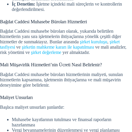
İç Denetim:
İşletme içindeki mali süreçlerin ve kontrollerin
değerlendirilmesi.
Bağdat Caddesi Muhasebe Büroları Hizmetleri
Bağdat Caddesi muhasebe büroları olarak, yukarıda belirtilen
hizmetlerin yanı sıra işletmelerin ihtiyaçlarına yönelik çeşitli diğer
hizmetler de sunmaktayız. Bunlar arasında
şirket kuruluşu
,
şirket
tasfiyesi
ve
şirketin mahkeme kararı ile kapatılması
ve mali analizler,
risk yönetimi ve
şirket değerleme
yer almaktadır.
Mali Müşavirlik Hizmetleri’nin Ücreti Nasıl Belirlenir?
Bağdat Caddesi muhasebe büroları hizmetlerinin maliyeti, sunulan
hizmetlerin kapsamına, işletmenin ihtiyaçlarına ve mali müşavirin
deneyimine göre belirlenir.
Maliyet Unsurları
Başlıca maliyet unsurları şunlardır:
Muhasebe kayıtlarının tutulması ve finansal raporların
hazırlanması
Vergi beyannamelerinin düzenlenmesi ve vergi planlaması