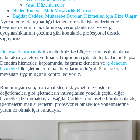
Yasal Düzenlemeler
Neden Finlexia Mali Müşavirlik Bürosu?
Bağdat Caddesi Muhasebe Büroları Hizmetleri için Bize Ulaşın
Ayrıca, vergi danışmanlığı hizmetlerimiz ile işletmelerin vergi
beyannamelerinin hazırlanması, vergi planlaması ve vergi
uyuşmazlıklarının çözümü gibi konularda profesyonel destek
sağlıyoruz.
Finansal danışmanlık
hizmetlerimiz ise bütçe ve finansal planlama,
nakit akışı yönetimi ve finansal raporlama gibi stratejik alanları kapsar.
Denetim hizmetleri kapsamında, bağımsız denetim ve
iç denetim
hizmetleri
ile işletmelerin mali kayıtlarının doğruluğunu ve yasal
mevzuata uygunluğunu kontrol ediyoruz.
Bunların yanı sıra, mali analizler, risk yönetimi ve işletme
değerlemeleri gibi işletmelerin ihtiyaçlarına yönelik çeşitli diğer
hizmetler de sunmaktayız. Bağdat Caddesi muhasebe büroları olarak,
işletmelerin mali süreçlerini profesyonel bir şekilde yönetmelerine
yardımcı olmak için buradayız.